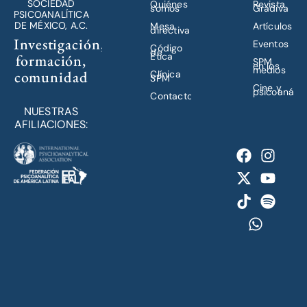
SOCIEDAD
Quiénes
Revista
somos
Gradiva
PSICOANALÍTICA
DE MÉXICO, A.C.
Mesa
Artículos
directiva
Investigación,
Eventos
Código
de
Ética
formación,
SPM
en los
medios
comunidad
Clínica
SPM
Cine y
psicoanálisi
Contacto
NUESTRAS
AFILIACIONES: