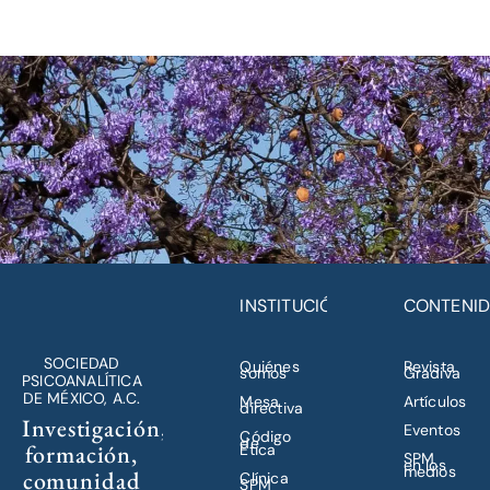
INSTITUCIÓN
CONTENI
SOCIEDAD
Quiénes
Revista
somos
Gradiva
PSICOANALÍTICA
DE MÉXICO, A.C.
Mesa
Artículos
directiva
Investigación,
Eventos
Código
de
formación,
Ética
SPM
en los
medios
comunidad
Clínica
SPM