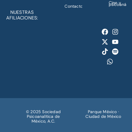
Cine y
psicoanálisi
Contacto
NUESTRAS
AFILIACIONES:
© 2025 Sociedad
Parque México ·
Psicoanalítica de
Ciudad de México
México, A.C.