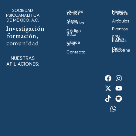
SOCIEDAD
Quiénes
Revista
somos
Gradiva
PSICOANALÍTICA
DE MÉXICO, A.C.
Mesa
Artículos
directiva
Investigación,
Eventos
Código
de
formación,
Ética
SPM
en los
medios
comunidad
Clínica
SPM
Cine y
psicoanálisi
Contacto
NUESTRAS
AFILIACIONES: