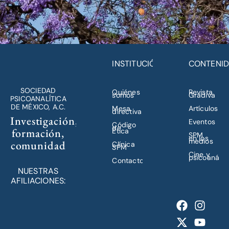
INSTITUCIÓN
CONTENI
SOCIEDAD
Quiénes
Revista
somos
Gradiva
PSICOANALÍTICA
DE MÉXICO, A.C.
Mesa
Artículos
directiva
Investigación,
Eventos
Código
de
formación,
Ética
SPM
en los
medios
comunidad
Clínica
SPM
Cine y
psicoanálisi
Contacto
NUESTRAS
AFILIACIONES: