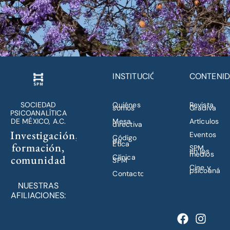
INSTITUCIÓN
CONTENI
SOCIEDAD
Quiénes
Revista
somos
Gradiva
PSICOANALÍTICA
DE MÉXICO, A.C.
Mesa
Artículos
directiva
Investigación,
Eventos
Código
de
Ética
formación,
SPM
en los
medios
comunidad
Clínica
SPM
Cine y
psicoanálisi
Contacto
NUESTRAS
AFILIACIONES: