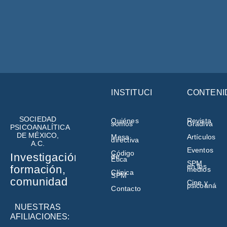
INSTITUCIÓN
CONTENI
SOCIEDAD
Quiénes
Revista
somos
Gradiva
PSICOANALÍTICA
DE MÉXICO,
Mesa
Artículos
directiva
A.C.
Eventos
Código
Investigación,
de
Ética
SPM
en los
formación,
medios
Clínica
SPM
comunidad
Cine y
psicoanálisi
Contacto
NUESTRAS
AFILIACIONES: