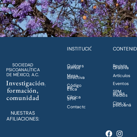
INSTITUCIÓN
CONTENI
SOCIEDAD
Quiénes
Revista
somos
Gradiva
PSICOANALÍTICA
DE MÉXICO, A.C.
Mesa
Artículos
directiva
Investigación,
Eventos
Código
de
formación,
Ética
SPM
en los
medios
comunidad
Clínica
SPM
Cine y
psicoanálisi
Contacto
NUESTRAS
AFILIACIONES: