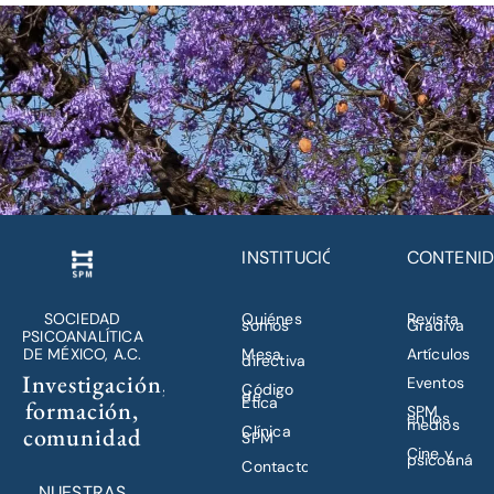
INSTITUCIÓN
CONTENI
SOCIEDAD
Quiénes
Revista
somos
Gradiva
PSICOANALÍTICA
DE MÉXICO, A.C.
Mesa
Artículos
directiva
Investigación,
Eventos
Código
de
Ética
formación,
SPM
en los
medios
comunidad
Clínica
SPM
Cine y
psicoanálisi
Contacto
NUESTRAS