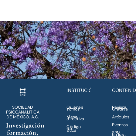
INSTITUCIÓN
CONTENI
SOCIEDAD
Quiénes
Revista
somos
Gradiva
PSICOANALÍTICA
DE MÉXICO, A.C.
Mesa
Artículos
directiva
Investigación,
Eventos
Código
de
Ética
formación,
SPM
en los