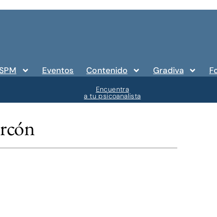
 SPM
Eventos
Contenido
Gradiva
F
Encuentra
a tu psicoanalista
arcón