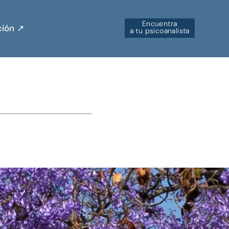
Encuentra
ión ↗︎
a tu psicoanalista