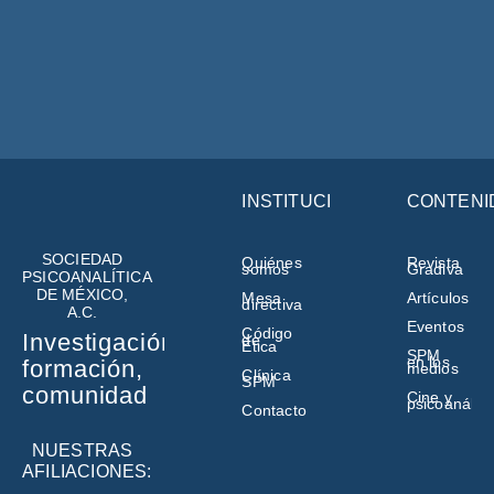
INSTITUCIÓN
CONTENI
SOCIEDAD
Quiénes
Revista
somos
Gradiva
PSICOANALÍTICA
DE MÉXICO,
Mesa
Artículos
directiva
A.C.
Eventos
Código
Investigación,
de
Ética
SPM
en los
formación,
medios
Clínica
SPM
comunidad
Cine y
psicoanálisi
Contacto
NUESTRAS
AFILIACIONES: