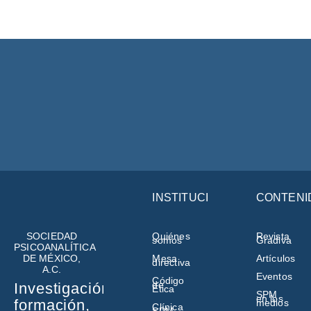
INSTITUCIÓN
CONTENI
SOCIEDAD
Quiénes
Revista
somos
Gradiva
PSICOANALÍTICA
DE MÉXICO,
Mesa
Artículos
directiva
A.C.
Eventos
Código
de
Investigación,
Ética
SPM
en los
formación,
medios
Clínica