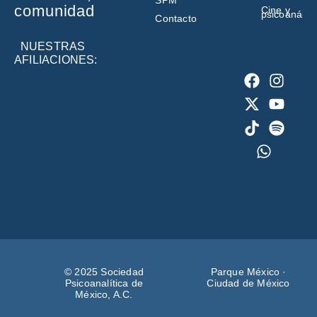
SPM
comunidad
Cine y
psicoanálisi
Contacto
NUESTRAS
AFILIACIONES:
© 2025 Sociedad
Parque México ·
Psicoanalítica de
Ciudad de México
México, A.C.