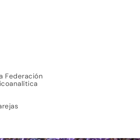
la Federación
icoanalítica
arejas