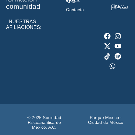
Clínica
SPM
comunidad
Cine y
psicoanálisi
Contacto
NUESTRAS
AFILIACIONES:
© 2025 Sociedad
Parque México ·
Psicoanalítica de
Ciudad de México
México, A.C.