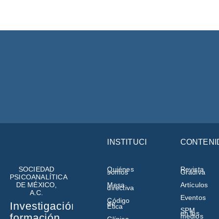
INSTITUCIÓN
CONTENI
SOCIEDAD
Quiénes
Revista
somos
Gradiva
PSICOANALÍTICA
DE MÉXICO,
Mesa
Artículos
directiva
A.C.
Eventos
Código
de
Investigación,
Ética
SPM
en los
formación,
medios