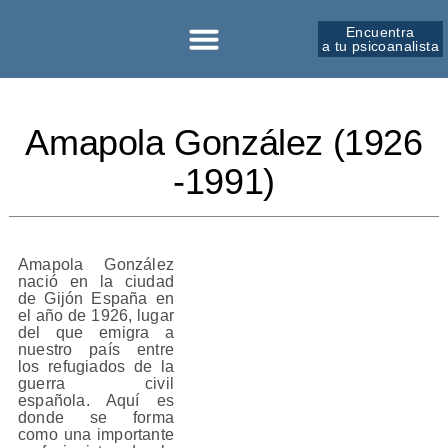
Encuentra
a tu psicoanalista
Sobre la SPM
Amapola González (1926
-1991)
Amapola González
nació en la ciudad
de Gijón España en
el año de 1926, lugar
del que emigra a
nuestro país entre
los refugiados de la
guerra civil
española. Aquí es
donde se forma
como una importante