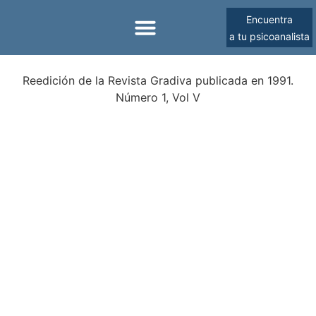
Encuentra
a tu psicoanalista
Sobre la SPM
Reedición de la Revista Gradiva publicada en 1991.
Número 1, Vol V