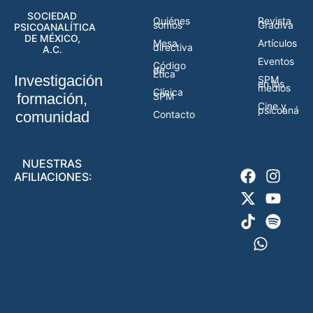
SOCIEDAD
Quiénes
Revista
somos
Gradiva
PSICOANALÍTICA
DE MÉXICO,
Mesa
Artículos
directiva
A.C.
Eventos
Código
de
Ética
Investigación,
SPM
en los
medios
Clínica
formación,
SPM
Cine y
psicoanálisi
comunidad
Contacto
NUESTRAS
AFILIACIONES: