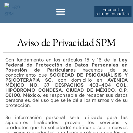
Encuentra
a tu psicoanalista
Sobre la SPM
Aviso de Privacidad SPM
Con fundamento en los artículos 15 y 16 de la
Ley
Federal de Protección de Datos Personales en
Posesión de Particulare
s hacemos de su
conocimiento que
SOCIEDAD DE PSICOANÁLISIS Y
PSICOTERAPIA SC,
con domicilio en
AVENIDA
MÉXICO NO. 37 DESPACHOS 403-404 COL.
HIPÓDROMO CONDESA, CIUDAD DE MÉXICO, C.P.
06100, México,
es responsable de recabar sus datos
personales, del uso que se le dé a los mismos y de su
protección.
Su información personal será utilizada para las
siguientes finalidades: proveer los servicios y
productos que ha solicitado; notificarle sobre nuevos
servicios o productos que tengan relación con los ya