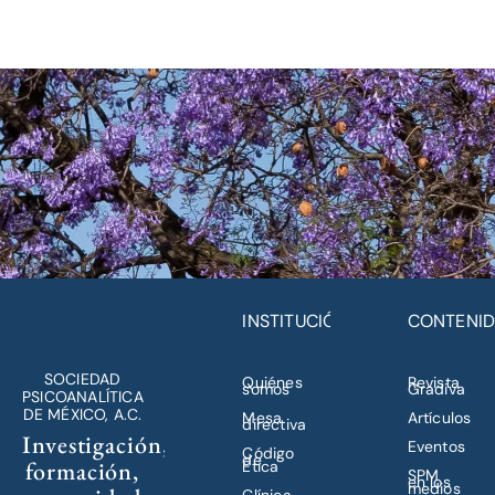
INSTITUCIÓN
CONTENI
SOCIEDAD
Quiénes
Revista
somos
Gradiva
PSICOANALÍTICA
DE MÉXICO, A.C.
Mesa
Artículos
directiva
Investigación,
Eventos
Código
de
formación,
Ética
SPM
en los
medios