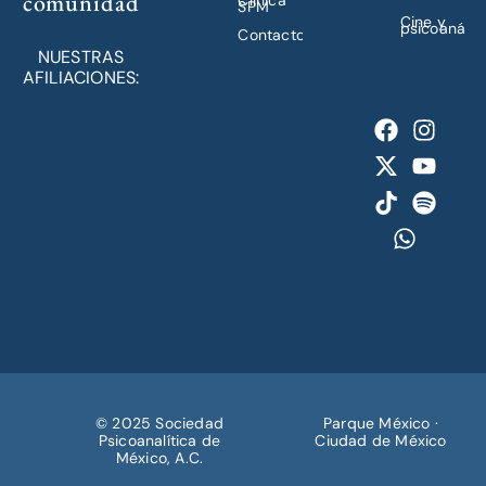
comunidad
Clínica
SPM
Cine y
psicoanálisi
Contacto
NUESTRAS
AFILIACIONES:
© 2025 Sociedad
Parque México ·
Psicoanalítica de
Ciudad de México
México, A.C.