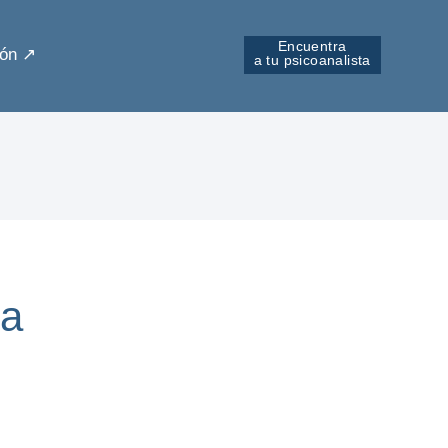
Encuentra
ón ↗︎
a tu psicoanalista
da