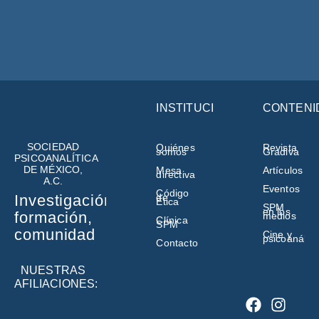
INSTITUCIÓN
CONTENI
SOCIEDAD
Quiénes
Revista
somos
Gradiva
PSICOANALÍTICA
DE MÉXICO,
Mesa
Artículos
directiva
A.C.
Eventos
Código
de
Investigación,
Ética
SPM
en los
formación,
medios
Clínica
SPM
comunidad
Cine y
psicoanálisi
Contacto
NUESTRAS
AFILIACIONES: