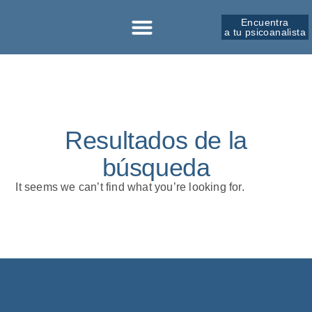
Encuentra
a tu psicoanalista
Sobre la SPM
Resultados de la
búsqueda
It seems we can’t find what you’re looking for.