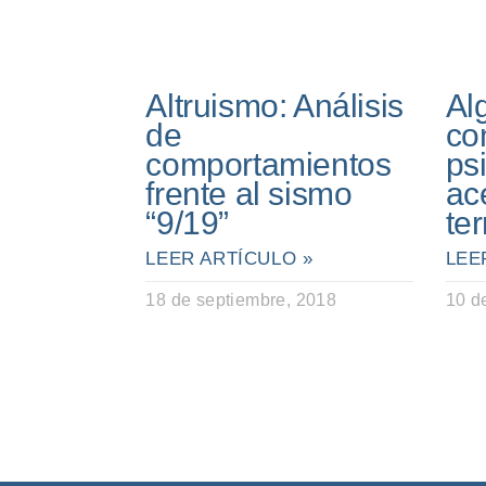
Altruismo: Análisis
Al
de
co
comportamientos
ps
frente al sismo
ac
“9/19”
te
LEER ARTÍCULO »
LEE
18 de septiembre, 2018
10 d