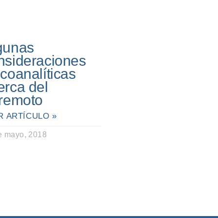
gunas
nsideraciones
icoanalíticas
erca del
rremoto
R ARTÍCULO »
e mayo, 2018