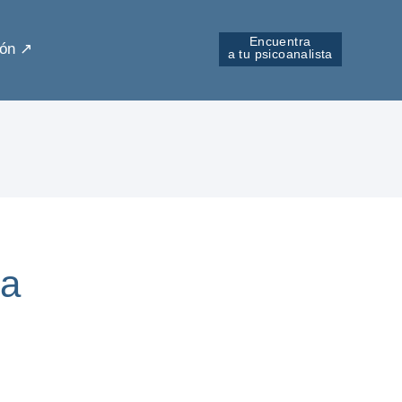
Encuentra
ón ↗︎
a tu psicoanalista
da