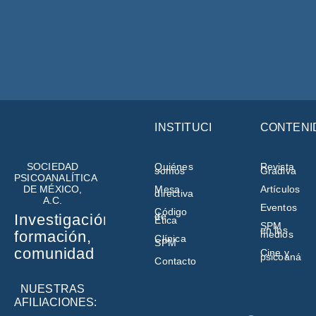
INSTITUCIÓN
CONTENI
SOCIEDAD
Quiénes
Revista
somos
Gradiva
PSICOANALÍTICA
DE MÉXICO,
Mesa
Artículos
directiva
A.C.
Eventos
Código
de
Investigación,
Ética
SPM
en los
formación,
medios
Clínica
SPM
comunidad
Cine y
psicoanálisi
Contacto
NUESTRAS
AFILIACIONES: