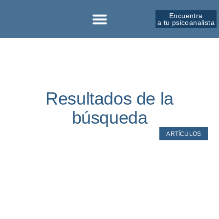
Encuentra
a tu psicoanalista
Sobre la SPM
Resultados de la
búsqueda
ARTÍCULOS