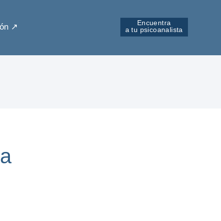
Encuentra
ón ↗︎
a tu psicoanalista
da