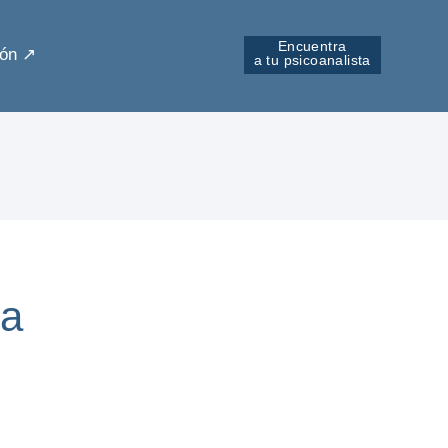
Encuentra
ón ↗︎
a tu psicoanalista
da