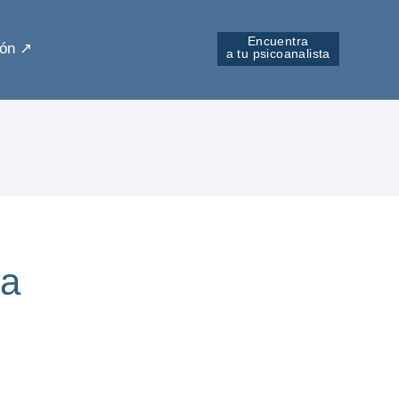
Encuentra
ón ↗︎
a tu psicoanalista
da