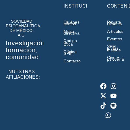
INSTITUCIÓN
CONTENI
SOCIEDAD
Quiénes
Revista
somos
Gradiva
PSICOANALÍTICA
DE MÉXICO,
Mesa
Artículos
directiva
A.C.
Eventos
Código
Investigación,
de
Ética
SPM
en los
formación,
medios
Clínica
SPM
comunidad
Cine y
psicoanálisi
Contacto
NUESTRAS
AFILIACIONES: