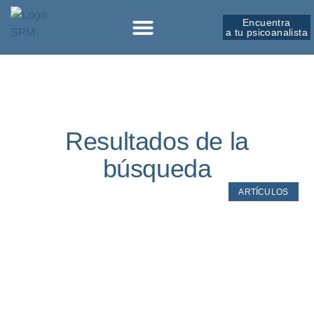
Encuentra
a tu psicoanalista
Sobre la SPM
Resultados de la
búsqueda
ARTÍCULOS