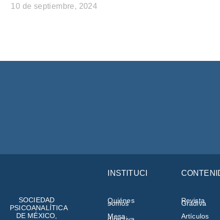
10 de septiembre, 2024
INSTITUCIÓN
CONTENI
SOCIEDAD
Quiénes
Revista
somos
Gradiva
PSICOANALÍTICA
DE MÉXICO,
Mesa
Artículos
directiva