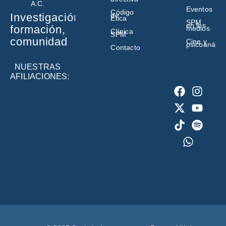
A.C.
Eventos
Código
de
Investigación,
Ética
SPM
en los
formación,
medios
Clínica
SPM
comunidad
Cine y
psicoanálisi
Contacto
NUESTRAS
AFILIACIONES: