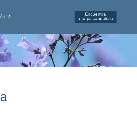
Encuentra
ón ↗︎
a tu psicoanalista
da