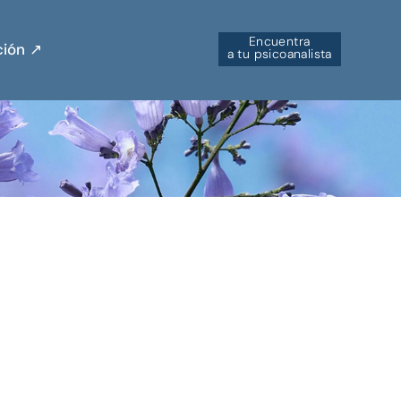
Encuentra
ión ↗︎
a tu psicoanalista