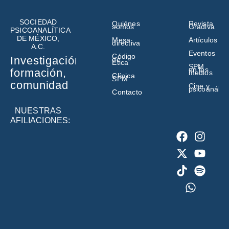
SOCIEDAD
Quiénes
Revista
somos
Gradiva
PSICOANALÍTICA
DE MÉXICO,
Mesa
Artículos
directiva
A.C.
Eventos
Código
Investigación,
de
Ética
SPM
en los
formación,
medios
Clínica
SPM
comunidad
Cine y
psicoanálisi
Contacto
NUESTRAS
AFILIACIONES: