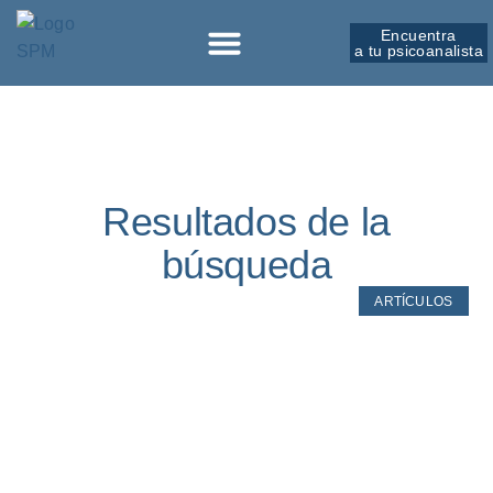
Encuentra
a tu psicoanalista
Sobre la SPM
Resultados de la
búsqueda
ARTÍCULOS