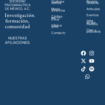
SOCIEDAD
Quiénes
Revista
somos
Gradiva
PSICOANALÍTICA
DE MÉXICO, A.C.
Mesa
Artículos
directiva
Investigación,
Eventos
Código
de
Ética
formación,
SPM
en los
medios
comunidad
Clínica
SPM
Cine y
psicoanálisi
Contacto
NUESTRAS
AFILIACIONES: