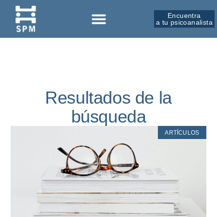
Encuentra
a tu psicoanalista
Sobre la SPM
Resultados de la
búsqueda
ARTÍCULOS