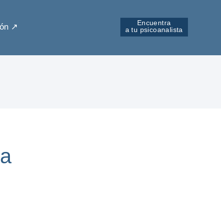
Encuentra
ón ↗︎
a tu psicoanalista
da