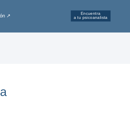
Encuentra
ón ↗︎
a tu psicoanalista
da