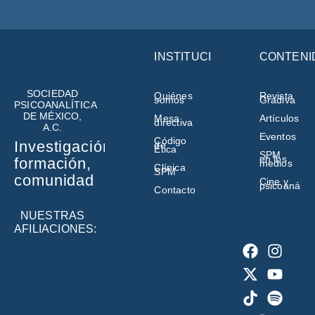
INSTITUCIÓN
CONTENI
SOCIEDAD
Quiénes
Revista
somos
Gradiva
PSICOANALÍTICA
DE MÉXICO,
Mesa
Artículos
directiva
A.C.
Eventos
Código
Investigación,
de
Ética
SPM
en los
formación,
medios
Clínica
SPM
comunidad
Cine y
psicoanálisi
Contacto
NUESTRAS
AFILIACIONES: