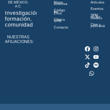
DE MÉXICO,
Mesa
Artículos
directiva
A.C.
Eventos
Código
de
Investigación,
Ética
SPM
en los
formación,
medios
Clínica
SPM
comunidad
Cine y
psicoanálisi
Contacto
NUESTRAS
AFILIACIONES: