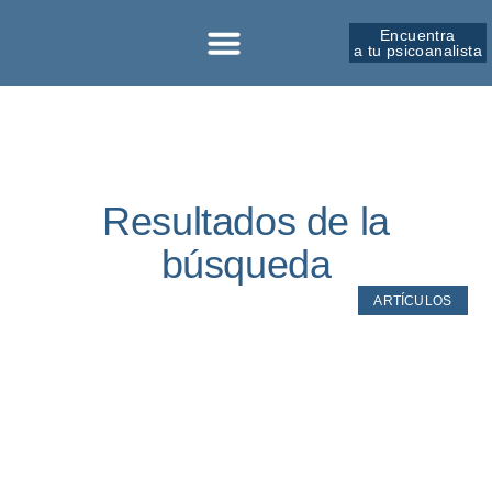
Encuentra
a tu psicoanalista
Sobre la SPM
Resultados de la
búsqueda
ARTÍCULOS