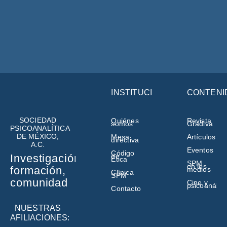
INSTITUCIÓN
CONTENI
SOCIEDAD
Quiénes
Revista
somos
Gradiva
PSICOANALÍTICA
DE MÉXICO,
Mesa
Artículos
directiva
A.C.
Eventos
Código
de
Investigación,
Ética
SPM
en los
formación,
medios
Clínica
SPM
comunidad
Cine y
psicoanálisi
Contacto
NUESTRAS
AFILIACIONES: