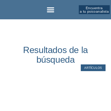
Encuentra
a tu psicoanalista
Sobre la SPM
Resultados de la
búsqueda
ARTÍCULOS