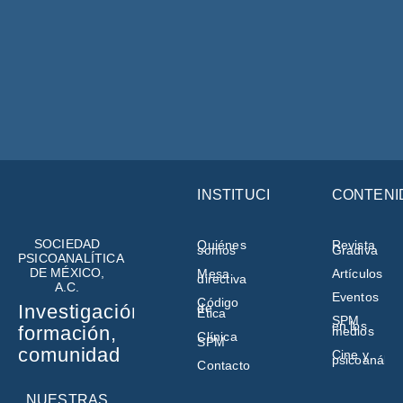
INSTITUCIÓN
CONTENI
SOCIEDAD
Quiénes
Revista
somos
Gradiva
PSICOANALÍTICA
DE MÉXICO,
Mesa
Artículos
directiva
A.C.
Eventos
Código
de
Investigación,
Ética
SPM
en los
formación,
medios
Clínica
SPM
comunidad
Cine y
psicoanálisi
Contacto
NUESTRAS