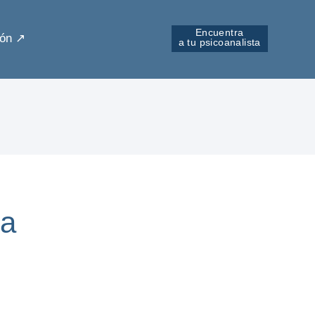
Encuentra
ón ↗︎
a tu psicoanalista
da