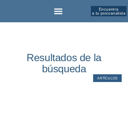
Encuentra
a tu psicoanalista
Sobre la SPM
Resultados de la
búsqueda
ARTÍCULOS