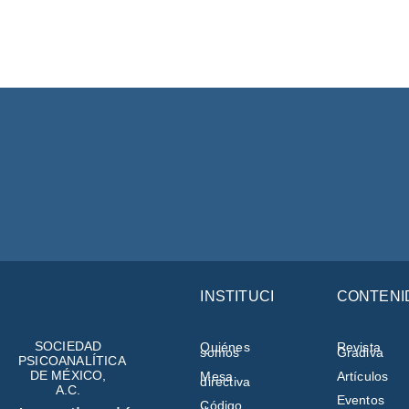
INSTITUCIÓN
CONTENI
SOCIEDAD
Quiénes
Revista
somos
Gradiva
PSICOANALÍTICA
DE MÉXICO,
Mesa
Artículos
directiva
A.C.
Eventos
Código