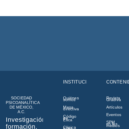
INSTITUCIÓN
CONTENI
SOCIEDAD
Quiénes
Revista
somos
Gradiva
PSICOANALÍTICA
DE MÉXICO,
Mesa
Artículos
directiva
A.C.
Eventos
Código
de
Investigación,
Ética
SPM
en los
formación,
medios
Clínica