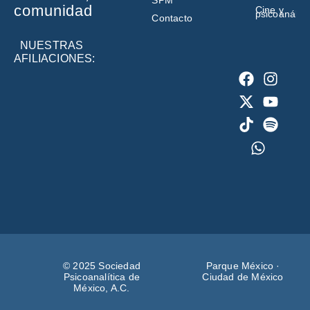
SPM
comunidad
Cine y
psicoanálisi
Contacto
NUESTRAS
AFILIACIONES:
© 2025 Sociedad
Parque México ·
Psicoanalítica de
Ciudad de México
México, A.C.