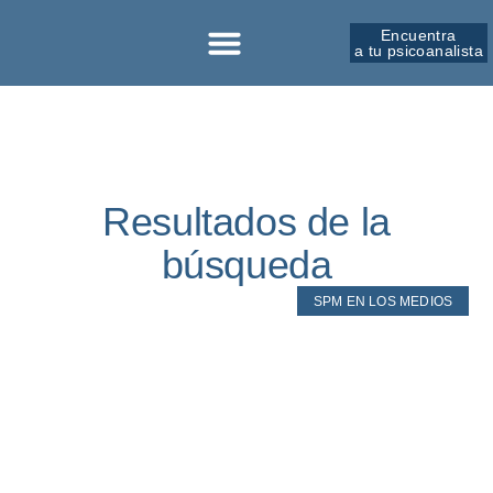
Encuentra
a tu psicoanalista
Sobre la SPM
Resultados de la
búsqueda
SPM EN LOS MEDIOS