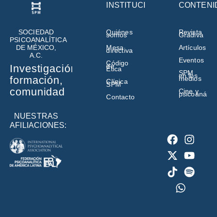
INSTITUCIÓN
CONTENI
SOCIEDAD
Quiénes
Revista
somos
Gradiva
PSICOANALÍTICA
DE MÉXICO,
Mesa
Artículos
directiva
A.C.
Eventos
Código
de
Investigación,
Ética
SPM
en los
formación,
medios
Clínica
SPM
comunidad
Cine y
psicoanálisi
Contacto
NUESTRAS
AFILIACIONES: