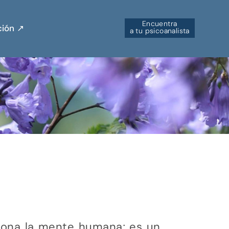
Encuentra
ión ↗︎
a tu psicoanalista
nciona la mente humana; es un