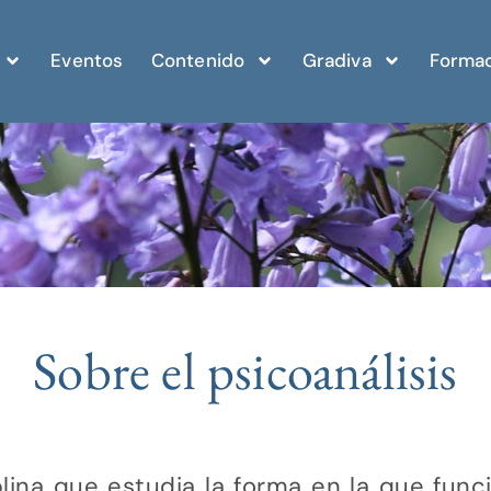
Eventos
Contenido
Gradiva
Formac
Sobre el psicoanálisis
iplina que estudia la forma en la que fu